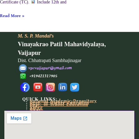
Certificate (TC).
Include 12th and
Read More »
M. S. P. Mandal’s
Vinayakrao Patil Mahavidyalaya,
Vaijapur
Dist. Chhatrapati Sambhajinagar
vpcvaijapur@gmail.com
+919421317905
QUICK LINKS:
National Academic Depository
Dept. of Higher Education
Dept. of School Education
UGC
AICTE
NAAC
NIRF