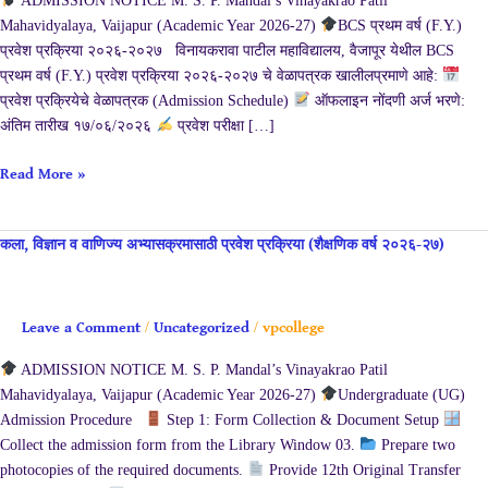
ADMISSION NOTICE M. S. P. Mandal’s Vinayakrao Patil
साठी
Mahavidyalaya, Vaijapur (Academic Year 2026-27)
BCS प्रथम वर्ष (F.Y.)
प्रवेशपूर्व
प्रवेश प्रक्रिया २०२६-२०२७ विनायकरावा पाटील महाविद्यालय, वैजापूर येथील BCS
परीक्षा
प्रथम वर्ष (F.Y.) प्रवेश प्रक्रिया २०२६-२०२७ चे वेळापत्रक खालीलप्रमाणे आहे:
(Pre-
प्रवेश प्रक्रियेचे वेळापत्रक (Admission Schedule)
ऑफलाइन नोंदणी अर्ज भरणे:
Entrance
अंतिम तारीख १७/०६/२०२६
प्रवेश परीक्षा […]
Exam)
Read More »
कला,
कला, विज्ञान व वाणिज्य अभ्यासक्रमासाठी प्रवेश प्रक्रिया (शैक्षणिक वर्ष २०२६-२७)
विज्ञान
व
वाणिज्य
Leave a Comment
/
Uncategorized
/
vpcollege
अभ्यासक्रमासाठी
प्रवेश
ADMISSION NOTICE M. S. P. Mandal’s Vinayakrao Patil
प्रक्रिया
Mahavidyalaya, Vaijapur (Academic Year 2026-27)
Undergraduate (UG)
(शैक्षणिक
Admission Procedure
Step 1: Form Collection & Document Setup
वर्ष
Collect the admission form from the Library Window 03.
Prepare two
२०२६-२७)
photocopies of the required documents.
Provide 12th Original Transfer